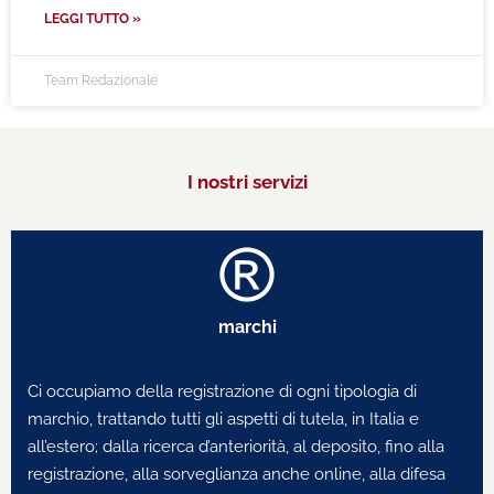
LEGGI TUTTO »
Team Redazionale
I nostri servizi
marchi
Ci occupiamo della registrazione di ogni tipologia di
marchio, trattando tutti gli aspetti di tutela, in Italia e
all’estero; dalla ricerca d’anteriorità, al deposito, fino alla
registrazione, alla sorveglianza anche online, alla difesa