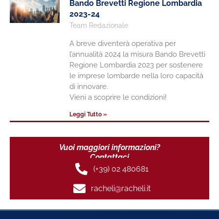
Bando Brevetti Regione Lombardia
2023-24
Team Redazionale
A breve diventerà operativa per
l’annualità 2024 la misura Bando Brevetti
Regione Lombardia 2023 per sostenere
le imprese lombarde nella loro capacità
di innovare.
Vieni a scoprire le condizioni!
Leggi Tutto »
Vuoi maggiori informazioni?
Contattaci
(+39) 02 480681
racheli@racheli.it